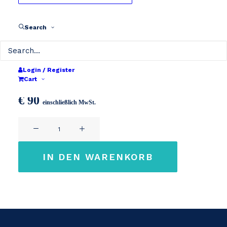
Search
36V 2A XLR 3pin
Login / Register
Cart
€
90
einschließlich MwSt.
36V
2A
XLR
IN DEN WARENKORB
3pin
Menge