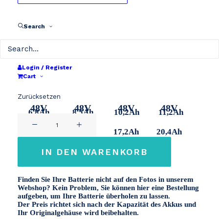
bis
€ 699
Überholung
Search
Wählen Sie Ihre Kapazität
48V 320Wh
48V 400Wh
48V 480Wh
48V 530Wh
Login / Register
Cart
48V 640Wh
48V 680Wh
48V 810Wh
48V 960Wh
48V
48V
48V
48V
Zurücksetzen
48V
48V
48V
48V
6,8Ah
8,5Ah
10,2Ah
11,2Ah
Überholung
13,4Ah
14,2Ah
17,2Ah
20,4Ah
48V
Menge
IN DEN WARENKORB
Finden Sie Ihre Batterie nicht auf den Fotos in unserem
Webshop? Kein Problem, Sie können hier eine Bestellung
aufgeben, um Ihre Batterie überholen zu lassen.
Der Preis richtet sich nach der Kapazität des Akkus und
Ihr Originalgehäuse wird beibehalten.