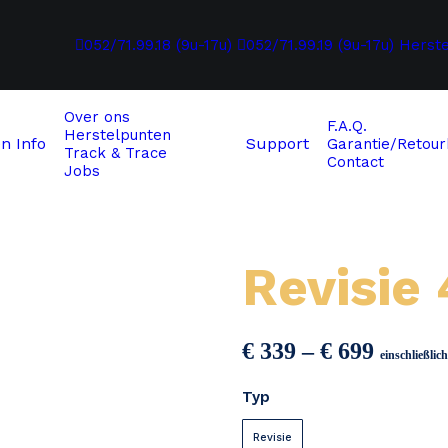
052/71.99.18 (9u-17u)
052/71.99.19 (9u-17u)
Herst
Over ons
F.A.Q.
Herstelpunten
en
Info
Support
Garantie/Retour
Track & Trace
Contact
Jobs
Revisie
Preiss
€
339
–
€
699
einschließli
€ 339
Typ
bis
€ 699
Revisie