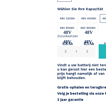
Wählen Sie Ihre Kapazität
48V 320Wh
48V 400Wh
48
48V 810Wh
48V 960Wh
48V
48V
Zurücksetzen
48V
48V
6,8Ah
8,5Ah
1
Revisie
17,2Ah
20,4Ah
48V
Menge
Vindt u uw batterij niet t
u kan gerust hier een beste
prijs hangt namelijk af van
blijft behouden.
Gratis ophalen en terugbr
Volg je bestelling via onze
2 jaar garantie