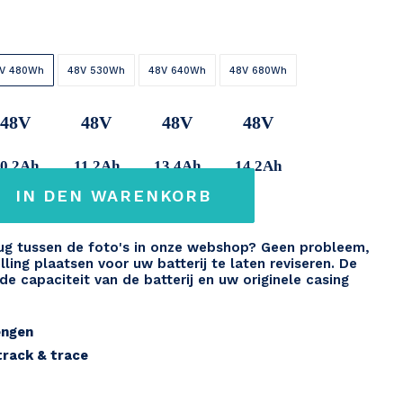
V 480Wh
48V 530Wh
48V 640Wh
48V 680Wh
48V
48V
48V
48V
0,2Ah
11,2Ah
13,4Ah
14,2Ah
IN DEN WARENKORB
erug tussen de foto's in onze webshop? Geen probleem,
lling plaatsen voor uw batterij te laten reviseren. De
 de capaciteit van de batterij en uw originele casing
engen
 track & trace