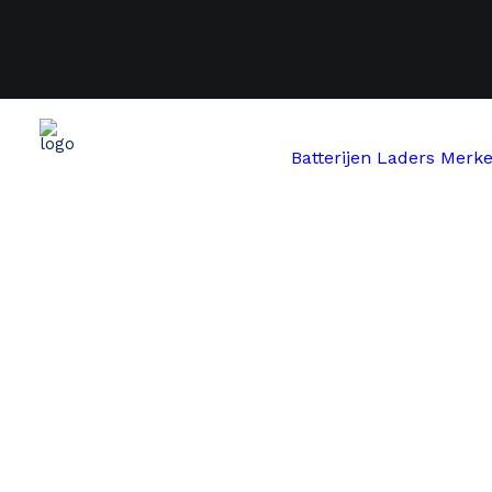
Batterijen
Laders
Merk
Start
revisie
Revisie 48V