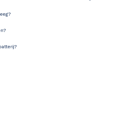
leeg?
en?
atterij?