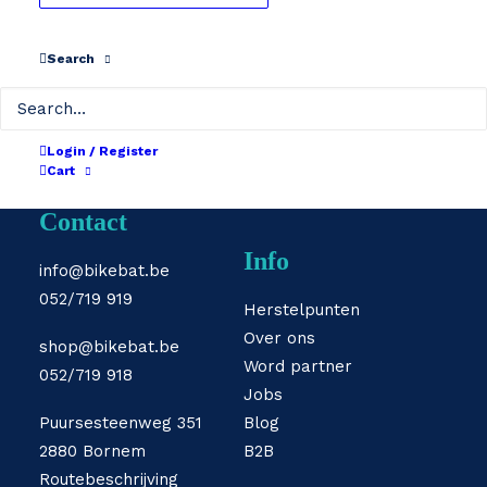
ZURÜCK ZUM SHOP
Search
Login / Register
Cart
Contact
Info
info@bikebat.be
052/719 919
Herstelpunten
Over ons
shop@bikebat.be
Word partner
052/719 918
Jobs
Puursesteenweg 351
Blog
2880 Bornem
B2B
Routebeschrijving