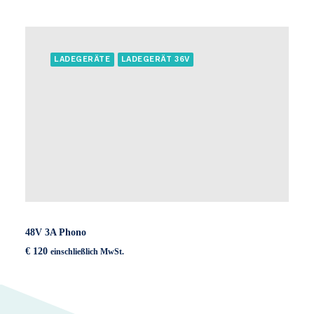
Preis
Preis
war:
ist:
€ 120
€ 90.
LADEGERÄTE
LADEGERÄT 36V
48V 3A Phono
€
120
einschließlich MwSt.