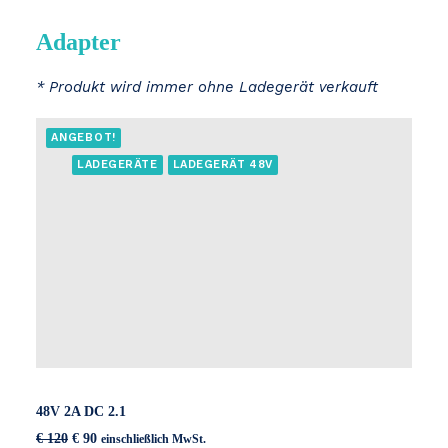
Adapter
* Produkt wird immer ohne Ladegerät verkauft
ANGEBOT!
LADEGERÄTE
LADEGERÄT 48V
48V 2A DC 2.1
Ursprünglicher
Aktueller
€
120
€
90
einschließlich MwSt.