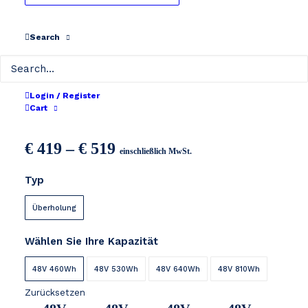
Search
Login / Register
Mate. 48V
Cart
Preisspanne:
€
419
–
€
519
einschließlich MwSt.
€ 419
Typ
bis
€ 519
Überholung
Wählen Sie Ihre Kapazität
48V 460Wh
48V 530Wh
48V 640Wh
48V 810Wh
Zurücksetzen