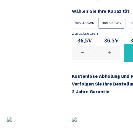
Wählen Sie Ihre Kapazität
36V 400Wh
36V 500Wh
36
Zurücksetzen
36,5V
36,5V
BAFANG
11Ah
14,2Ah
SPEER
TL
Menge
Kostenlose Abholung und 
Verfolgen Sie Ihre Bestell
2 Jahre Garantie