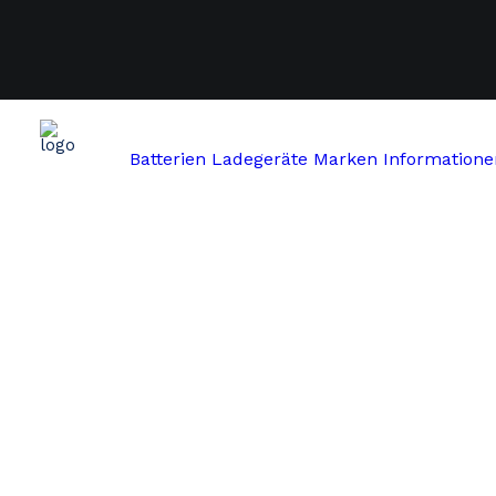
Batterien
Ladegeräte
Marken
Informatione
Start
Bafang
BAFANG SPEER TL