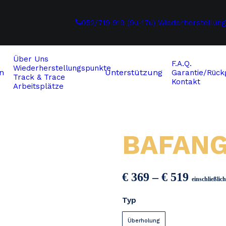
052/719 919 (9u-17u)
Wiederherstellun
Über Uns
F.A.Q.
Wiederherstellungspunkte
n
Unterstützung
Garantie/Rückg
Track & Trace
Kontakt
Arbeitsplätze
BAFANG
Preiss
€
369
–
€
519
einschließli
€ 369
Typ
bis
€ 519
Überholung