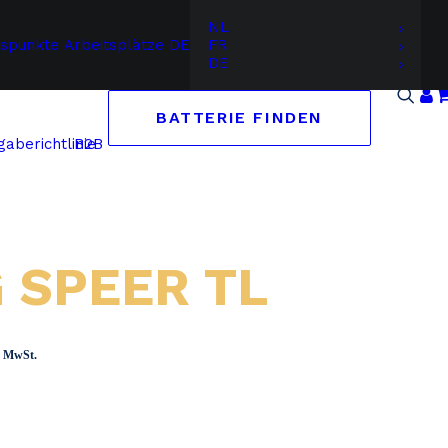
NL
gspunkte
Arbeitsplätze
DE
FR
DE
BATTERIE FINDEN
B2B
aberichtlinie
 SPEER TL
panne:
ch MwSt.