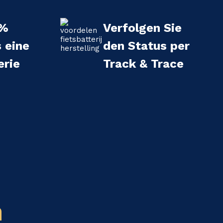
 %
Verfolgen Sie
s eine
den Status per
erie
Track & Trace
n