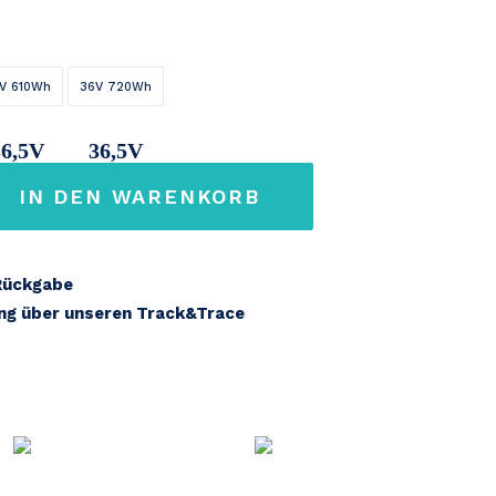
V 610Wh
36V 720Wh
36,5V
36,5V
IN DEN WARENKORB
17Ah
20Ah
Rückgabe
ung über unseren Track&Trace