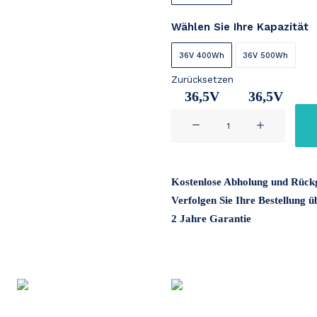
Wählen Sie Ihre Kapazität
36V 400Wh
36V 500Wh
Zurücksetzen
36,5V
36,5V
Phylion
11Ah
14,2Ah
Move
36V
Menge
Kostenlose Abholung und Rück
Verfolgen Sie Ihre Bestellung 
2 Jahre Garantie