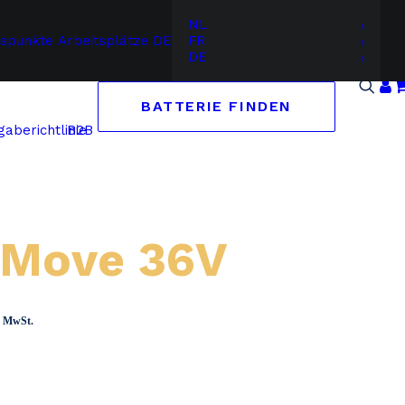
NL
gspunkte
Arbeitsplätze
DE
FR
DE
BATTERIE FINDEN
B2B
aberichtlinie
 Move 36V
panne:
ch MwSt.