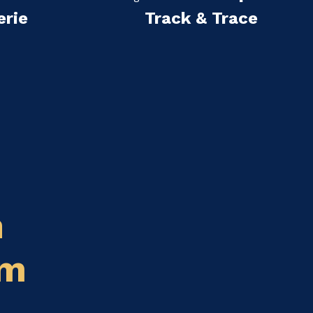
erie
Track & Trace
n
em