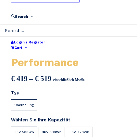
Search
Login / Register
QWIC Premium /
Cart
Performance
Preisspanne:
€
419
–
€
519
einschließlich MwSt.
€ 419
Typ
bis
€ 519
Überholung
Wählen Sie Ihre Kapazität
36V 500Wh
36V 630Wh
36V 720Wh