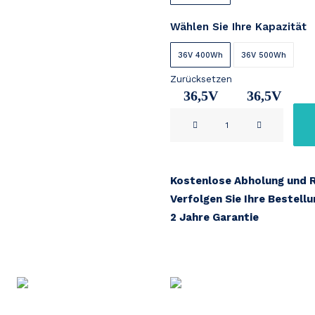
Wählen Sie Ihre Kapazität
36V 400Wh
36V 500Wh
Zurücksetzen
36,5V
36,5V
BTWIN
11Ah
14,2Ah
Menge
Kostenlose Abholung und 
Verfolgen Sie Ihre Bestell
2 Jahre Garantie