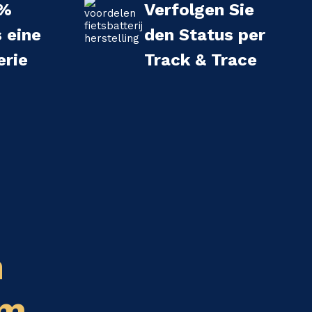
 %
Verfolgen Sie
s eine
den Status per
erie
Track & Trace
n
em