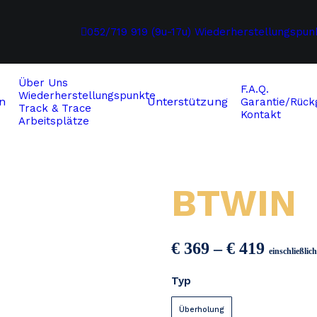
052/719 919 (9u-17u)
Wiederherstellungspun
Über Uns
F.A.Q.
Wiederherstellungspunkte
n
Unterstützung
Garantie/Rückg
Track & Trace
Kontakt
Arbeitsplätze
BTWIN
Preiss
€
369
–
€
419
einschließli
€ 369
Typ
bis
€ 419
Überholung