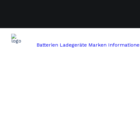
Batterien
Ladegeräte
Marken
Informatione
Start
Btwin
BTWIN