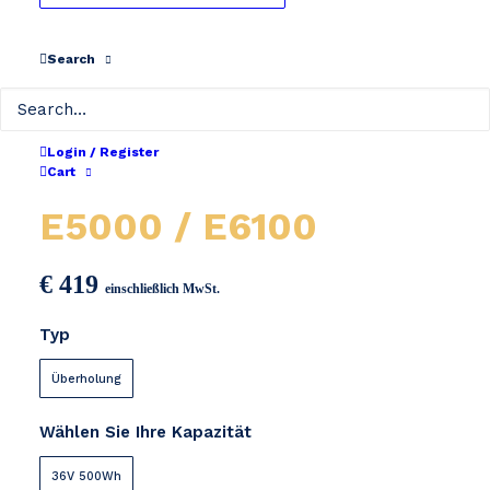
Search
Login / Register
SHIMANO STEPS
Cart
E5000 / E6100
€
419
einschließlich MwSt.
Typ
Überholung
Wählen Sie Ihre Kapazität
36V 500Wh