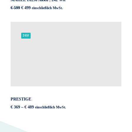
Ursprünglicher
Aktueller
€
599
€
499
einschließlich MwSt.
Preis
Preis
war:
ist:
€ 599
€ 499.
36V
PRESTIGE
Preisspanne:
€
369
–
€
489
einschließlich MwSt.
€ 369
bis
€ 489