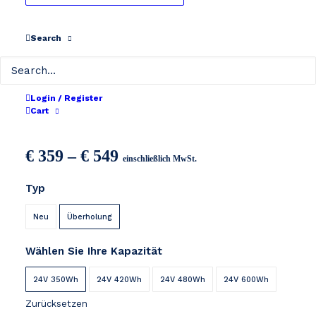
Search
Login / Register
Flyer NKY 24V
Cart
Preisspanne:
€
359
–
€
549
einschließlich MwSt.
€ 359
Typ
bis
€ 549
Neu
Überholung
Wählen Sie Ihre Kapazität
24V 350Wh
24V 420Wh
24V 480Wh
24V 600Wh
Zurücksetzen