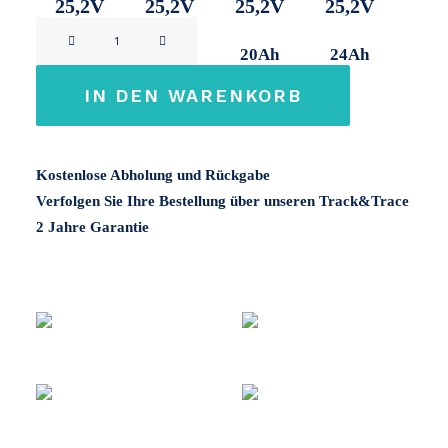
25,2V
25,2V
25,2V
25,2V
Flyer
14Ah
17Ah
20Ah
24Ah
NKY
24V
IN DEN WARENKORB
Menge
Kostenlose Abholung und Rückgabe
Verfolgen Sie Ihre Bestellung über unseren Track&Trace
2 Jahre Garantie