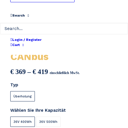
Search
Login / Register
Giant Energypak 36V
Cart
CANbus
Preisspanne:
€
369
–
€
419
einschließlich MwSt.
€ 369
Typ
bis
€ 419
Überholung
Wählen Sie Ihre Kapazität
36V 400Wh
36V 500Wh