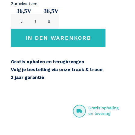
Zurücksetzen
36,5V
36,5V
Giant
11Ah
14,2Ah
Energypak
36V
IN DEN WARENKORB
CANbus
Menge
Gratis ophalen en terugbrengen
Volg je bestelling via onze track & trace
2 jaar garantie