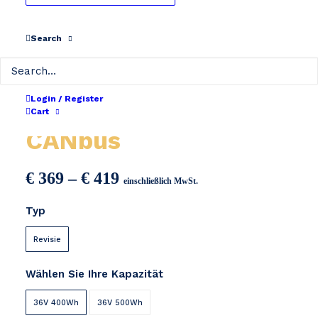
Search
Login / Register
Giant Energypak 36V
Cart
CANbus
Preisspanne:
€
369
–
€
419
einschließlich MwSt.
€ 369
Typ
bis
€ 419
Revisie
Wählen Sie Ihre Kapazität
36V 400Wh
36V 500Wh