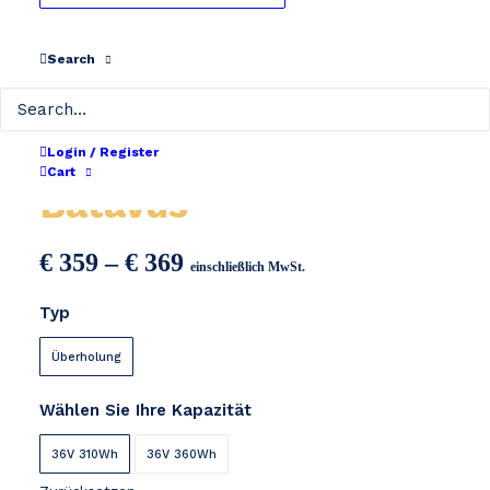
Search
Remove Sparta /
Login / Register
Cart
Batavus
Preisspanne:
€
359
–
€
369
einschließlich MwSt.
€ 359
Typ
bis
€ 369
Überholung
Wählen Sie Ihre Kapazität
36V 310Wh
36V 360Wh