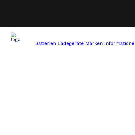
Batterien
Ladegeräte
Marken
Informatione
Start
Arcade
TranzX BL-03 24V