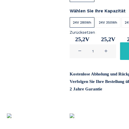
Wählen Sie Ihre Kapazität
24V 280Wh
24V 350Wh
24
Zurücksetzen
25,2V
25,2V
TranzX
11Ah
14Ah
BL-
03
24V
Kostenlose Abholung und Rück
Menge
Verfolgen Sie Ihre Bestellung
2 Jahre Garantie