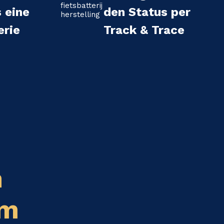
s eine
den Status per
erie
Track & Trace
n
em