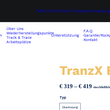
052/719 919 (9u-17u)
Wiederherstellun
Über Uns
F.A.Q.
Wiederherstellungspunkte
n
Unterstützung
Garantie/Rückg
Track & Trace
Kontakt
Arbeitsplätze
TranzX 
Preiss
€
319
–
€
419
einschließli
€ 319
Typ
bis
€ 419
Überholung