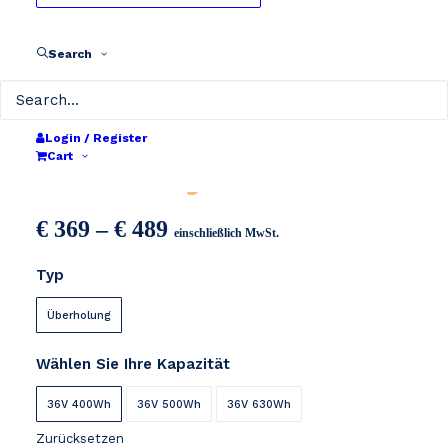
Search
Login / Register
Cart
Greenway
Preisspanne:
€
369
–
€
489
einschließlich MwSt.
€ 369
Typ
bis
€ 489
Überholung
Wählen Sie Ihre Kapazität
36V 400Wh
36V 500Wh
36V 630Wh
Zurücksetzen