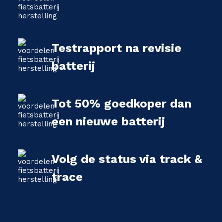
Testrapport na revisie
batterij
Tot 50% goedkoper dan
een nieuwe batterij
Volg de status via track &
trace