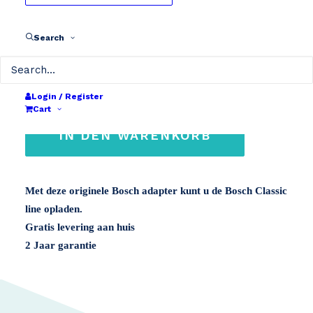
naar CLASSIC
Search
€
60
einschließlich MwSt.
Bosch
Login / Register
lader
Cart
adapter
IN DEN WARENKORB
Active
/
Performance
Met deze originele Bosch adapter kunt u de Bosch Classic
naar
line opladen.
CLASSIC
Gratis levering aan huis
Menge
2 Jaar garantie