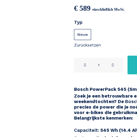
€
589
einschließlich MwSt.
Typ
Nieuw
Zurücksetzen
Bosch
PowerPack
Frame
545Wh
Bosch PowerPack 545 (Sm
Smart
Zoek je een betrouwbare en
System
weekendtochten? De
Bosc
precies de power die je no
(BES3)
voor e-bikes die gebruikm
Menge
Belangrijkste kenmerken:
Capaciteit:
545 Wh (14.4 A