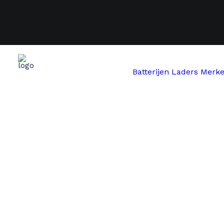
Batterijen
Laders
Merk
Start
Bosch
Bosch PowerPack Frame 545Wh Smart 