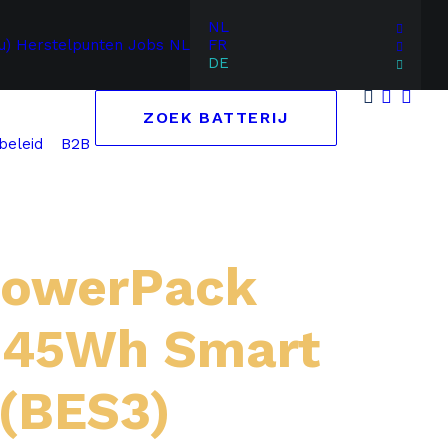
NL
u)
Herstelpunten
Jobs
NL
FR
DE
ZOEK BATTERIJ
B2B
beleid
PowerPack
545Wh Smart
(BES3)