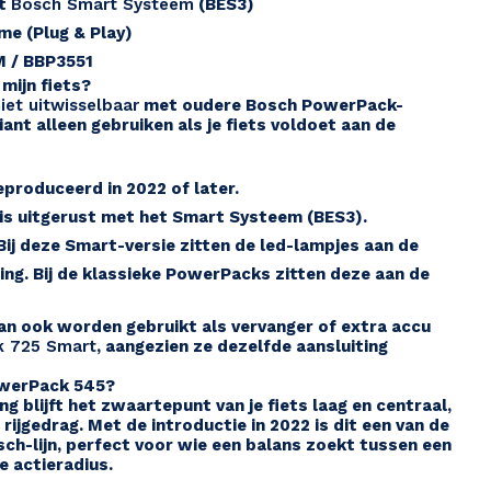
et
Bosch Smart Systeem
(BES3)
me (Plug & Play)
 / BBP3551
mijn fiets?
iet uitwisselbaar
met oudere Bosch PowerPack-
ant alleen gebruiken als je fiets voldoet aan de
eproduceerd in 2022 of later.
 is uitgerust met het Smart Systeem (BES3).
ij deze Smart-versie zitten de led-lampjes aan de
ing. Bij de klassieke PowerPacks zitten deze aan de
n ook worden gebruikt als vervanger of extra accu
 725 Smart
, aangezien ze dezelfde aansluiting
owerPack 545?
g blijft het zwaartepunt van je fiets laag en centraal,
rijgedrag. Met de introductie in 2022 is dit een van de
ch-lijn, perfect voor wie een balans zoekt tussen een
e actieradius.