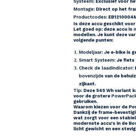
Systeem:
Exclusief voor h
Montage:
Direct op het fra
Productcodes:
EB1210004M
Is deze accu geschikt voor 
Let goed op: deze accu is
n
modellen. Je kunt deze vari
volgende punten:
Modeljaar:
Je e-bike is g
Smart Systeem:
Je fiets
Check de laadindicator:
B
bovenzijde
van de behuiz
zijkant.
Tip:
Deze 545 Wh variant ka
voor de grotere
PowerPack
gebruiken.
Waarom kiezen voor de P
Dankzij de frame-bevestigin
wat zorgt voor een stabiel 
modernste accu's in de Bos
licht gewicht en een stevig