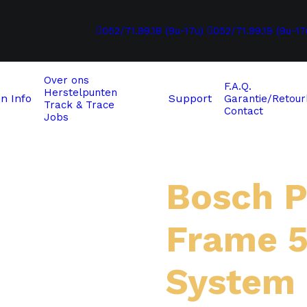
052/71.99.18 (9u-17u)
052/71.99.19 (9u-17
Over ons
F.A.Q.
Herstelpunten
en
Info
Support
Garantie/Retour
Track & Trace
Contact
Jobs
System (BES3)
Bosch 
Frame 
System 