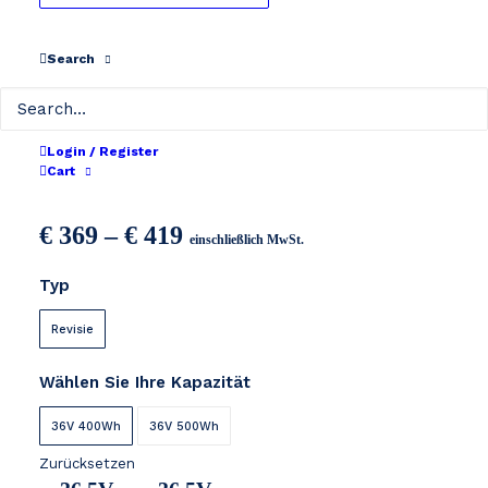
Search
Login / Register
Crystalyte 36V
Cart
Preisspanne:
€
369
–
€
419
einschließlich MwSt.
€ 369
Typ
bis
€ 419
Revisie
Wählen Sie Ihre Kapazität
36V 400Wh
36V 500Wh
Zurücksetzen