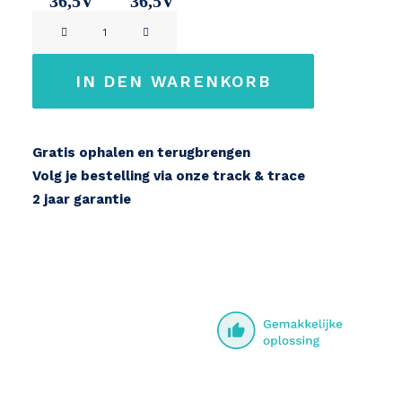
36,5V
36,5V
Crystalyte
11Ah
14,2Ah
36V
Menge
IN DEN WARENKORB
Gratis ophalen en terugbrengen
Volg je bestelling via onze track & trace
2 jaar garantie