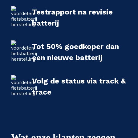
Testrapport na revisie
batterij
Tot 50% goedkoper dan
een nieuwe batterij
Volg de status via track &
trace
Wat onze klanten zeggen