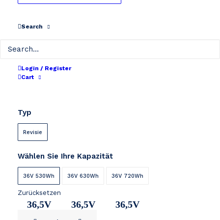
Search
FANTIC XF1 / XFR
Login / Register
Cart
Preisspanne:
€
419
–
€
519
einschließlich MwSt.
€ 419
Typ
bis
€ 519
Revisie
Wählen Sie Ihre Kapazität
36V 530Wh
36V 630Wh
36V 720Wh
Zurücksetzen
36,5V
36,5V
36,5V
FANTIC