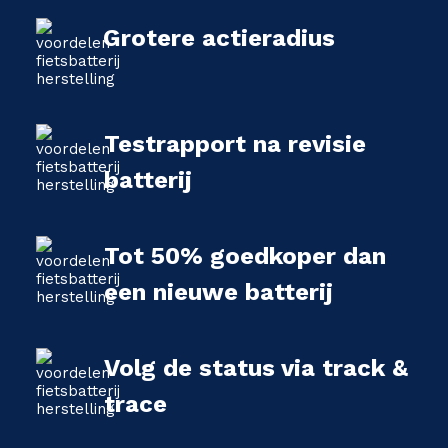
Grotere actieradius
Testrapport na revisie
batterij
Tot 50% goedkoper dan
een nieuwe batterij
Volg de status via track &
trace