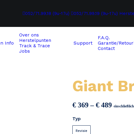
052/71.99.18 (9u-17u)
052/71.99.19 (9u-17u)
Herst
Over ons
F.A.Q.
Herstelpunten
en
Info
Support
Garantie/Retour
Track & Trace
Contact
Jobs
Giant B
Preiss
€
369
–
€
489
einschließli
€ 369
Typ
bis
€ 489
Revisie