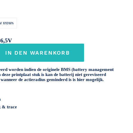
V 610Wh
36,5V
IN DEN WARENKORB
17Ah
seerd worden indien de originele BMS (battery management
deze printplaat stuk is kan de batterij niet gereviseerd
wanneer de actieradius geminderd is is hier mogelijk.
n
k & trace