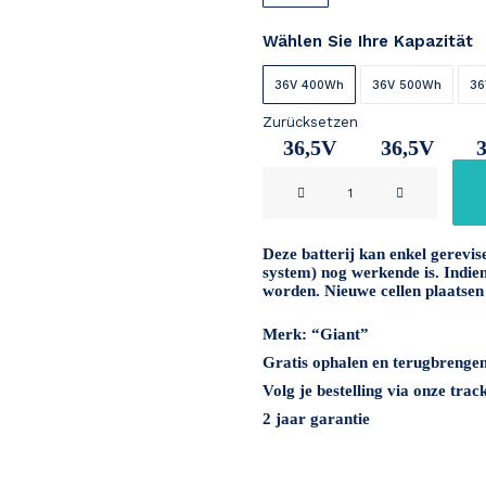
Wählen Sie Ihre Kapazität
36V 400Wh
36V 500Wh
36
Zurücksetzen
36,5V
36,5V
Giant
11Ah
14,2Ah
Brasa
36V
Deze batterij kan enkel gerevi
Menge
system) nog werkende is. Indien 
worden. Nieuwe cellen plaatsen 
Merk: “Giant”
Gratis ophalen en terugbrenge
Volg je bestelling via onze trac
2 jaar garantie