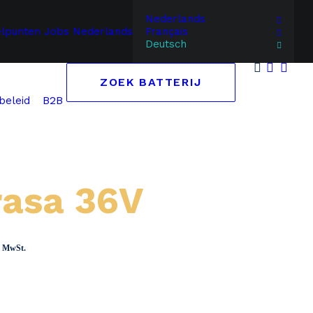
Nederlands
elpunten
Jobs
Nederlands
Français
Deutsch
ZOEK BATTERIJ
B2B
beleid
rasa 36V
panne:
ch MwSt.