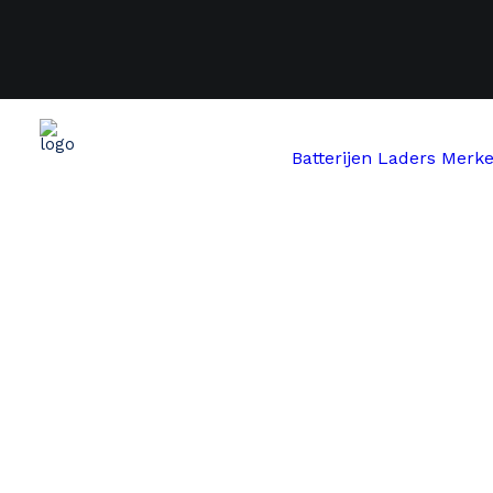
Batterijen
Laders
Merk
Start
Brasa
Giant Brasa 36V