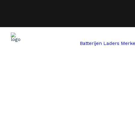
Batterijen
Laders
Merk
Start
Cumberland
Halfords / Lifebike / Kemp Starl