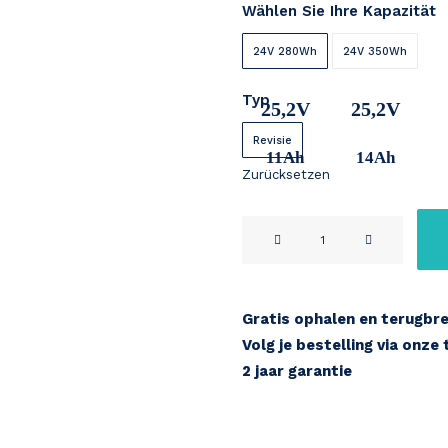
Wählen Sie Ihre Kapazität
bis
€ 359
24V 280Wh
24V 350Wh
Typ
25,2V
25,2V
Revisie
11Ah
14Ah
Zurücksetzen
Halfords
/
Lifebike
/
Gratis ophalen en terugbr
Kemp
Volg je bestelling via onze
Starley
2 jaar garantie
24V
Menge