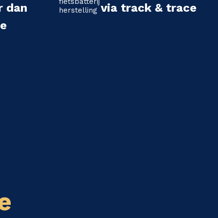
r dan
via track & trace
we
e