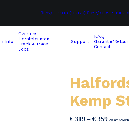
052/71.99.18 (9u-17u)
052/71.99.19 (9u-17
Over ons
F.A.Q.
Herstelpunten
en
Info
Support
Garantie/Retour
Track & Trace
Contact
Jobs
ey 24V
Halfords
Kemp St
Preiss
€
319
–
€
359
einschließli
€ 319