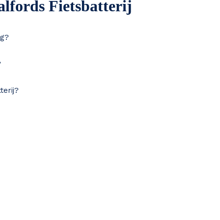
lfords Fietsbatterij
eg?
?
terij?