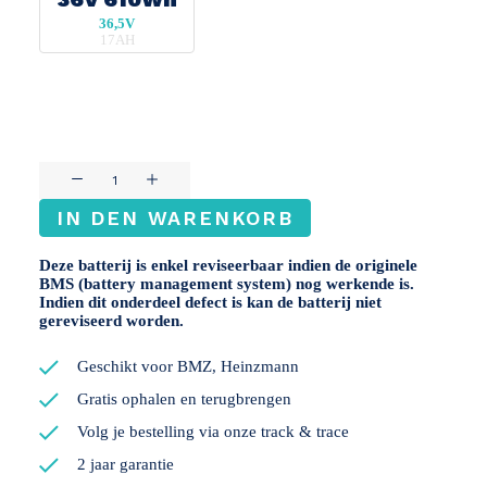
36,5V
17AH
Heinzmann
Directpower
IN DEN WARENKORB
36V
Menge
Deze batterij is enkel reviseerbaar indien de originele
BMS (battery management system) nog werkende is.
Indien dit onderdeel defect is kan de batterij niet
gereviseerd worden.
Geschikt voor BMZ, Heinzmann
Gratis ophalen en terugbrengen
Volg je bestelling via onze track & trace
2 jaar garantie