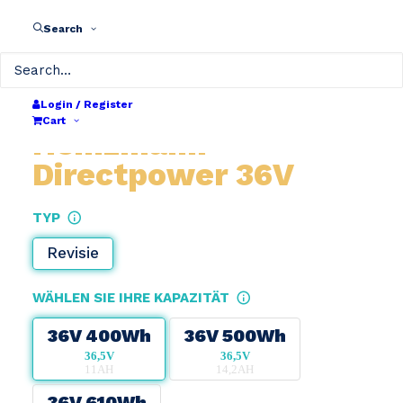
Search
Login / Register
Cart
Heinzmann
Directpower 36V
TYP
Revisie
WÄHLEN SIE IHRE KAPAZITÄT
36V 400Wh
36V 500Wh
36,5V
36,5V
11AH
14,2AH
36V 610Wh