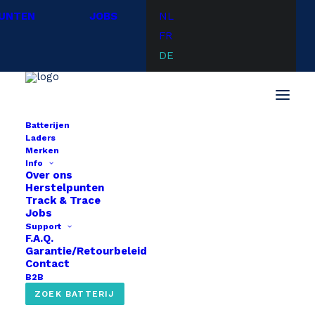
UNTEN
JOBS
NL
FR
DE
Batterijen
Laders
Start
Heinzmann
Heinzmann Directpower 36V
Merken
Info
Over ons
Herstelpunten
Track & Trace
Jobs
Support
F.A.Q.
Garantie/Retourbeleid
Contact
B2B
ZOEK BATTERIJ