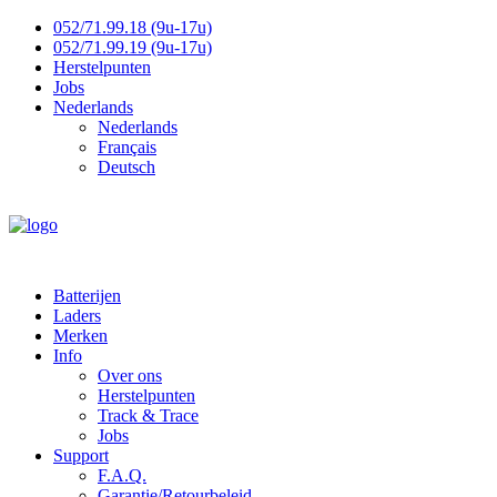
052/71.99.18 (9u-17u)
052/71.99.19 (9u-17u)
Herstelpunten
Jobs
Nederlands
Nederlands
Français
Deutsch
Batterijen
Laders
Merken
Info
Over ons
Herstelpunten
Track & Trace
Jobs
Support
F.A.Q.
Garantie/Retourbeleid