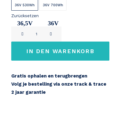
36V 530Wh
36V 700Wh
Zurücksetzen
36,5V
36V
Joycube
14,7Ah
19,4Ah
downtube
EBT360
IN DEN WARENKORB
Menge
Gratis ophalen en terugbrengen
Volg je bestelling via onze track & trace
2 jaar garantie