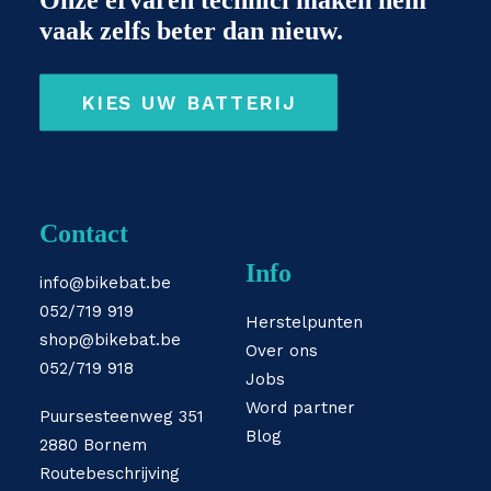
Onze ervaren technici maken hem
vaak zelfs beter dan nieuw.
KIES UW BATTERIJ
Contact
Info
info@bikebat.be
052/719 919
Herstelpunten
shop@bikebat.be
Over ons
052/719 918
Jobs
Word partner
Puursesteenweg 351
Blog
2880 Bornem
Routebeschrijving