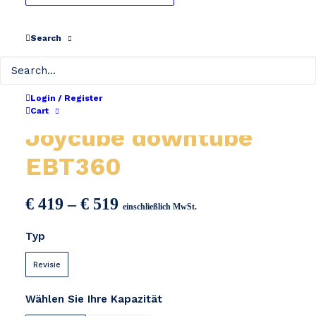
Search
Login / Register
Cart
Joycube downtube
EBT360
Preisspanne:
€
419
–
€
519
einschließlich MwSt.
€ 419
Typ
bis
€ 519
Revisie
Wählen Sie Ihre Kapazität