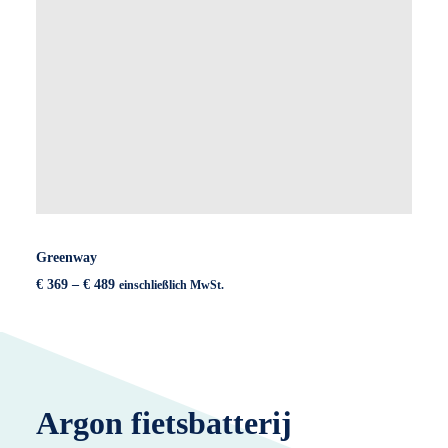
Greenway
Preisspanne:
€
369
–
€
489
einschließlich MwSt.
€ 369
bis
€ 489
Argon fietsbatterij