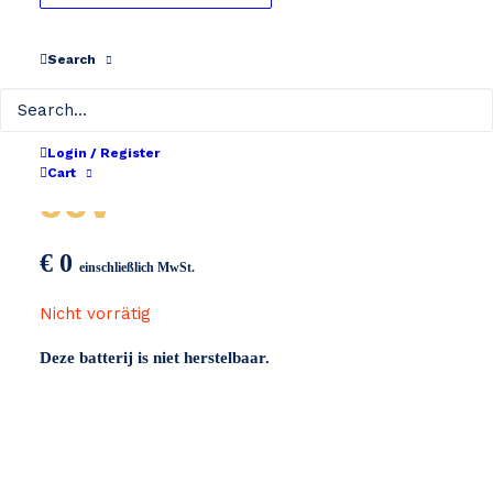
Search
Mahle eBikemotion
Login / Register
Cart
36V
€
0
einschließlich MwSt.
Nicht vorrätig
Deze batterij is niet herstelbaar.