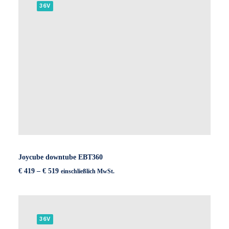
36V
Joycube downtube EBT360
Preisspanne:
€
419
–
€
519
einschließlich MwSt.
€ 419
bis
€ 519
36V