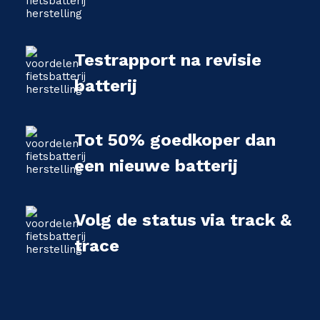
Testrapport na revisie
batterij
Tot 50% goedkoper dan
een nieuwe batterij
Volg de status via track &
trace