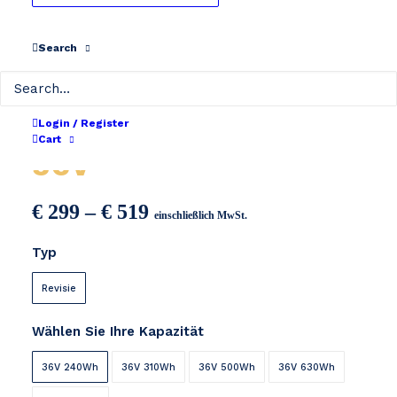
Search
Mate Bike / Samebike
Login / Register
Cart
36V
Preisspanne:
€
299
–
€
519
einschließlich MwSt.
€ 299
Typ
bis
€ 519
Revisie
Wählen Sie Ihre Kapazität
36V 240Wh
36V 310Wh
36V 500Wh
36V 630Wh