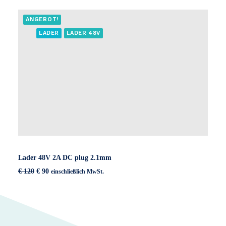
ANGEBOT!
LADER
LADER 48V
Lader 48V 2A DC plug 2.1mm
Ursprünglicher
Aktueller
€
120
€
90
einschließlich MwSt.
Preis
Preis
war:
ist:
€ 120
€ 90.