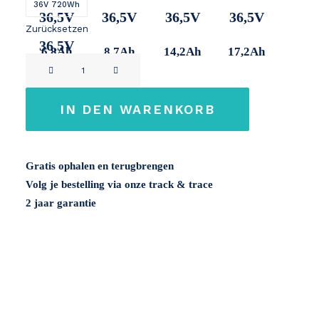
36V 720Wh
36,5V
36,5V
36,5V
36,5V
Zurücksetzen
36,5V
6,8Ah
8,7Ah
14,2Ah
17,2Ah
Mate
20Ah
Bike
/
IN DEN WARENKORB
Samebike
36V
Menge
Gratis ophalen en terugbrengen
Volg je bestelling via onze track & trace
2 jaar garantie