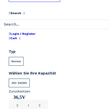
Search
Mercedes zadelpen
Login / Register
Cart
€
319
einschließlich MwSt.
Typ
Revisie
Wählen Sie Ihre Kapazität
36V 240Wh
Zurücksetzen
36,5V
Mercedes
6,8Ah