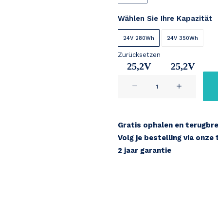
Wählen Sie Ihre Kapazität
24V 280Wh
24V 350Wh
Zurücksetzen
25,2V
25,2V
Mobiky
11Ah
14Ah
24V
Menge
Gratis ophalen en terugbr
Volg je bestelling via onze
2 jaar garantie