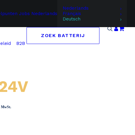
Nederlands
elpunten
Jobs
Nederlands
Français
Deutsch
ZOEK BATTERIJ
B2B
eleid
 24V
panne:
ch MwSt.