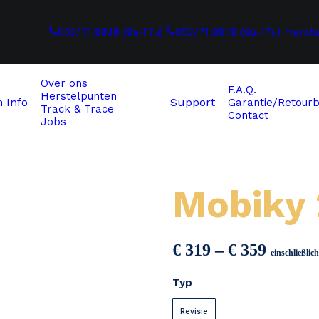
052/71.99.18 (9u-17u)
052/71.99.19 (9u-17u)
Herst
Over ons
F.A.Q.
Herstelpunten
n
Info
Support
Garantie/Retourb
Track & Trace
Contact
Jobs
Mobiky
Preiss
€
319
–
€
359
einschließli
€ 319
Typ
bis
€ 359
Revisie