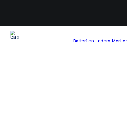
Batterijen
Laders
Merke
Start
Mobiky
Mobiky 24V