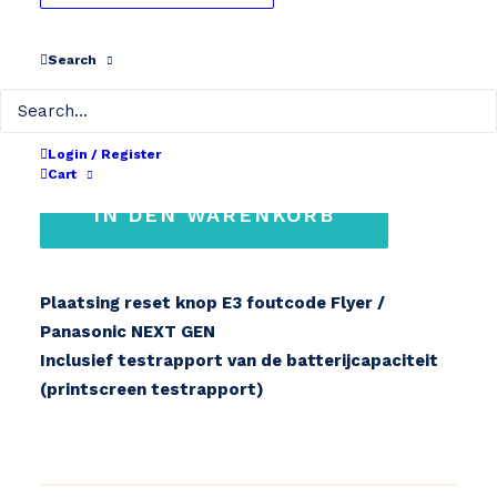
Panasonic NEXT GEN
Search
€
159
einschließlich MwSt.
Plaatsing
Login / Register
reset
Cart
knop
IN DEN WARENKORB
E3
foutcode
Flyer
Plaatsing reset knop E3 foutcode Flyer /
/
Panasonic NEXT GEN
Panasonic
Inclusief testrapport van de batterijcapaciteit
NEXT
(printscreen testrapport)
GEN
Menge