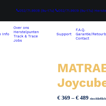
052/71.99.18 (9u-17u)
052/71.99.19 (9u-17u)
Herst
Over ons
F.A.Q.
Herstelpunten
n
Info
Support
Garantie/Retourb
Track & Trace
Contact
Jobs
MATRAB
Joycub
Preiss
€
369
–
€
489
einschließli
€ 369