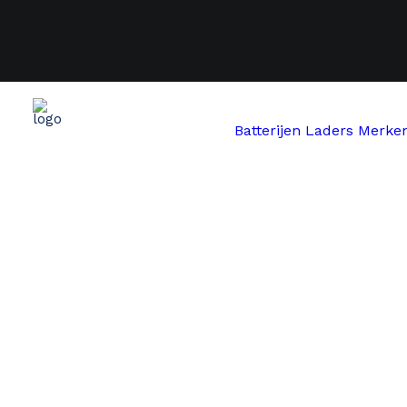
Batterijen
Laders
Merke
Start
Joycube
MATRABIKE / POPAL by Joycube