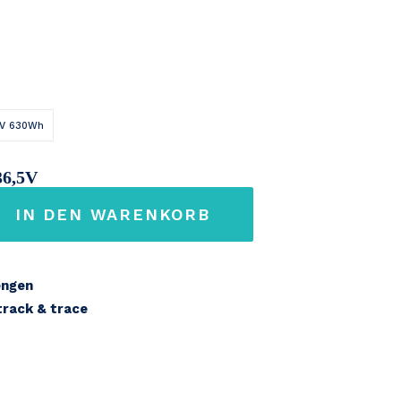
V 630Wh
36,5V
IN DEN WARENKORB
7,2Ah
engen
 track & trace