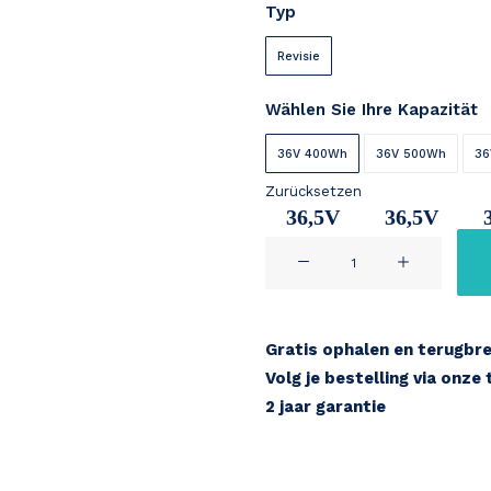
Typ
bis
€ 489
Revisie
Wählen Sie Ihre Kapazität
36V 400Wh
36V 500Wh
36
Zurücksetzen
36,5V
36,5V
MATRABIKE
11Ah
14,2Ah
1
/
POPAL
by
Gratis ophalen en terugbr
Joycube
Volg je bestelling via onze
Menge
2 jaar garantie