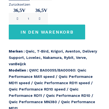
Zurücksetzen
36,5V
36,5V
QWIC
17,2Ah
20Ah
Premium
/
IN DEN WARENKORB
Performance
36V
Menge
Merken :
Qwic, T-Bird, Krigori, Aventon, Delivery
Support, Lovelec, Nakamura, Rybit, Verve,
vanBeijck
Modellen :
QWIC BA00055/BA00060: Qwic
Performance MA11 speed / Qwic Performance
MD11 speed / Qwic Performance RD11 speed /
Qwic Performance RD10 speed / Qwic
Performance RD11 / Qwic Performance RD10 /
Qwic Performance MN380 / Qwic Performance
MD11