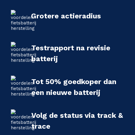
Grotere actieradius
Testrapport na revisie
batterij
Tot 50% goedkoper dan
een nieuwe batterij
Volg de status via track &
trace