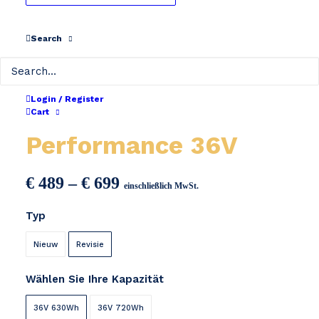
Search
Login / Register
QWIC Premium /
Cart
Performance 36V
Preisspanne:
€
489
–
€
699
einschließlich MwSt.
€ 489
Typ
bis
€ 699
Nieuw
Revisie
Wählen Sie Ihre Kapazität
36V 630Wh
36V 720Wh