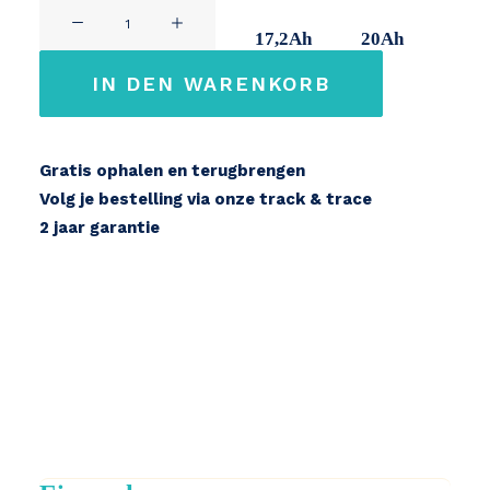
QWIC
11Ah
14,2Ah
17,2Ah
20Ah
TREND
2
IN DEN WARENKORB
36V
Menge
Gratis ophalen en terugbrengen
Volg je bestelling via onze track & trace
2 jaar garantie