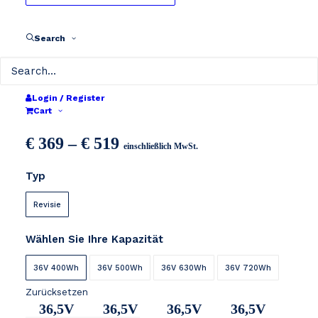
Search
QWIC TREND 2 36V
Login / Register
Cart
Preisspanne:
€
369
–
€
519
einschließlich MwSt.
€ 369
Typ
bis
€ 519
Revisie
Wählen Sie Ihre Kapazität
36V 400Wh
36V 500Wh
36V 630Wh
36V 720Wh
Zurücksetzen
36,5V
36,5V
36,5V
36,5V