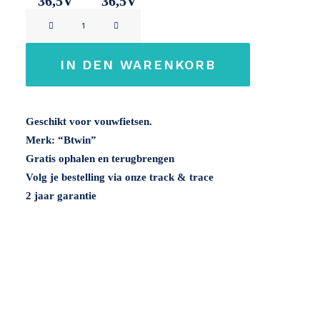
36,5V
36,5V
Reention
8,7Ah
9,5Ah
Rapier
36V
IN DEN WARENKORB
Menge
Geschikt voor vouwfietsen.
Merk: “Btwin”
Gratis ophalen en terugbrengen
Volg je bestelling via onze track & trace
2 jaar garantie