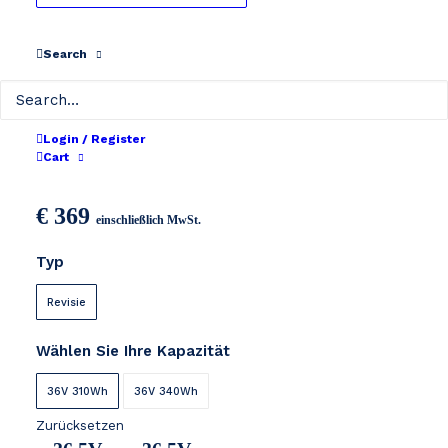
Search
Login / Register
Reention Rapier 36V
Cart
€
369
einschließlich MwSt.
Typ
Revisie
Wählen Sie Ihre Kapazität
36V 310Wh
36V 340Wh
Zurücksetzen