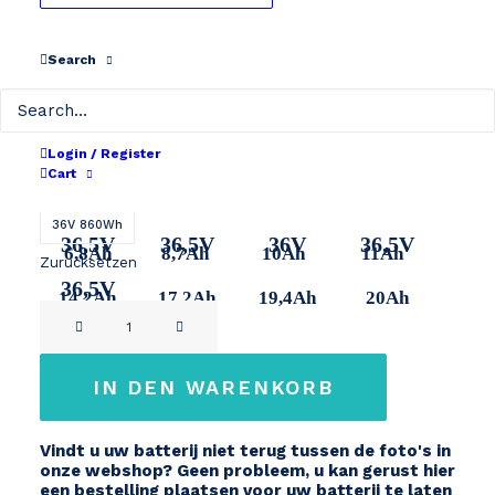
bis
€ 599
Revisie
Search
Wählen Sie Ihre Kapazität
36V 240Wh
36V 310Wh
36V 360Wh
36V 400Wh
Login / Register
Cart
36V 500Wh
36V 630Wh
36V 700Wh
36V 720Wh
36,5V
36,5V
36,5V
36,5V
36V 860Wh
36,5V
36,5V
36V
36,5V
6,8Ah
8,7Ah
10Ah
11Ah
Zurücksetzen
36,5V
14,2Ah
17,2Ah
19,4Ah
20Ah
Revisie
23,8Ah
36V
Menge
IN DEN WARENKORB
Vindt u uw batterij niet terug tussen de foto's in
onze webshop? Geen probleem, u kan gerust hier
een bestelling plaatsen voor uw batterij te laten