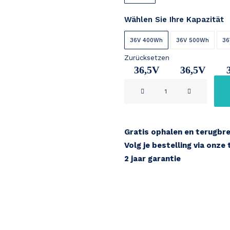
Wählen Sie Ihre Kapazität
36V 400Wh
36V 500Wh
36
Zurücksetzen
36,5V
36,5V
Samsung
11Ah
14,2Ah
1
SDI
Menge
Gratis ophalen en terugbr
Volg je bestelling via onze
2 jaar garantie