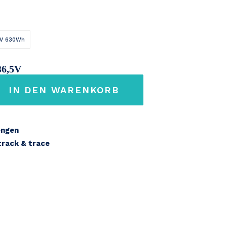
V 630Wh
36,5V
IN DEN WARENKORB
7,2Ah
engen
 track & trace