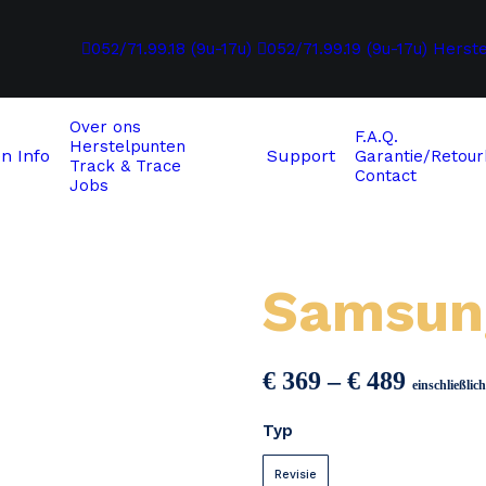
052/71.99.18 (9u-17u)
052/71.99.19 (9u-17u)
Herst
Over ons
F.A.Q.
Herstelpunten
en
Info
Support
Garantie/Retour
Track & Trace
Contact
Jobs
Samsun
Preiss
€
369
–
€
489
einschließli
€ 369
Typ
bis
€ 489
Revisie