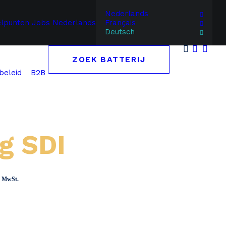
Nederlands
elpunten
Jobs
Nederlands
Français
Deutsch
ZOEK BATTERIJ
B2B
beleid
g SDI
panne:
ch MwSt.