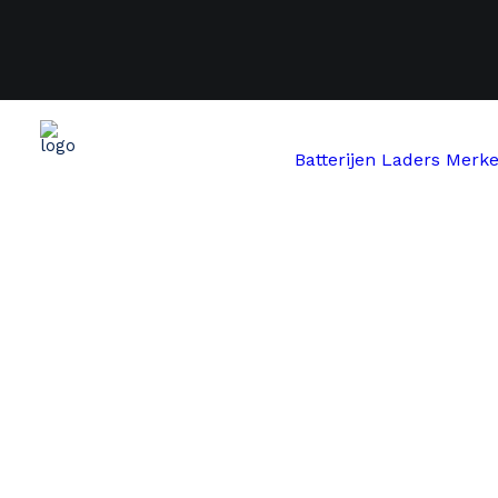
Batterijen
Laders
Merk
Start
Samsung
Samsung SDI