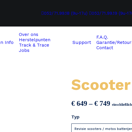
052/71.99.18 (9u-17u)
052/71.99.19 (9u-17
Over ons
F.A.Q.
Herstelpunten
en
Info
Support
Garantie/Retour
Track & Trace
Contact
Jobs
Scooter
Preiss
€
649
–
€
749
einschließli
€ 649
Typ
bis
€ 749
Revisie scooters / motos batterije