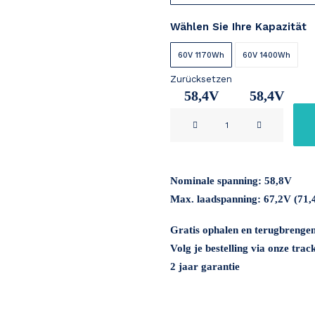
Wählen Sie Ihre Kapazität
60V 1170Wh
60V 1400Wh
Zurücksetzen
58,4V
58,4V
Scooter
20Ah
24Ah
60V
Menge
Nominale spanning:
58,8V
Max. laadspanning:
67,2V (71,
Gratis ophalen en terugbrenge
Volg je bestelling via onze trac
2 jaar garantie