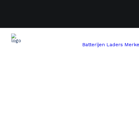
Batterijen
Laders
Merk
Start
Shop
Scooter 60V