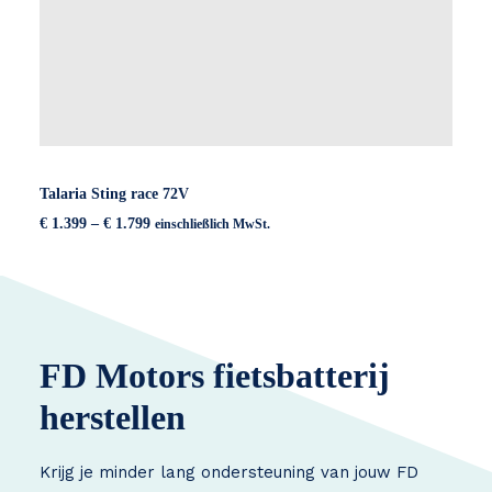
Talaria Sting race 72V
Preisspanne:
€
1.399
–
€
1.799
einschließlich MwSt.
€ 1.399
bis
€ 1.799
FD Motors fietsbatterij
herstellen
Krijg je minder lang ondersteuning van jouw FD