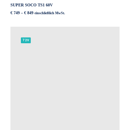
SUPER SOCO TS1 60V
Preisspanne:
€
749
–
€
849
einschließlich MwSt.
€ 749
bis
€ 849
72V