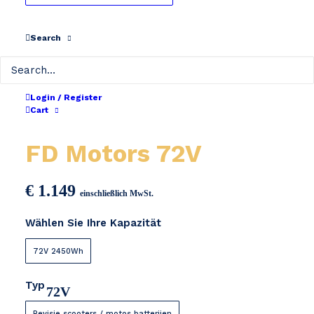
Search
Login / Register
Cart
FD Motors 72V
€
1.149
einschließlich MwSt.
Wählen Sie Ihre Kapazität
72V 2450Wh
Typ
72V
Revisie scooters / motos batterijen