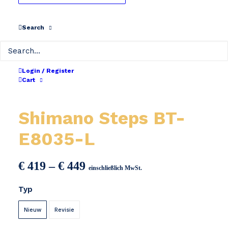
Search
Login / Register
Cart
Shimano Steps BT-
E8035-L
Preisspanne:
€
419
–
€
449
einschließlich MwSt.
€ 419
Typ
bis
€ 449
Nieuw
Revisie