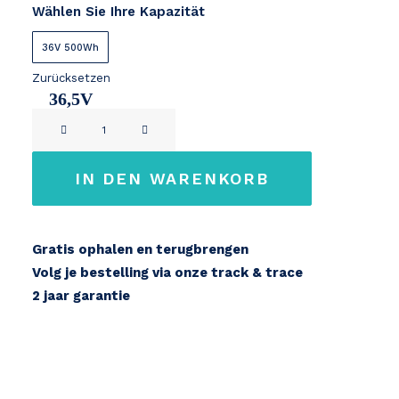
Wählen Sie Ihre Kapazität
36V 500Wh
Zurücksetzen
36,5V
Shimano
14,2Ah
Steps
BT-
IN DEN WARENKORB
E8035-
L
Menge
Gratis ophalen en terugbrengen
Volg je bestelling via onze track & trace
2 jaar garantie