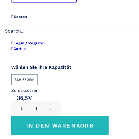
36V 630Wh
Search
Ursprünglicher
Aktueller
€
759
€
499
einschließlich MwSt.
Preis
Preis
Typ
war:
ist:
Login / Register
Cart
€ 759
€ 499.
Nieuw
Wählen Sie Ihre Kapazität
36V 630Wh
Zurücksetzen
36,5V
Shimano
17,2Ah
STEPS
BT-
IN DEN WARENKORB
EN606-
A