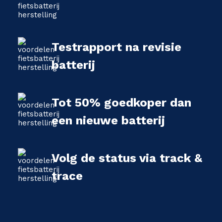
Testrapport na revisie
batterij
Tot 50% goedkoper dan
een nieuwe batterij
Volg de status via track &
trace