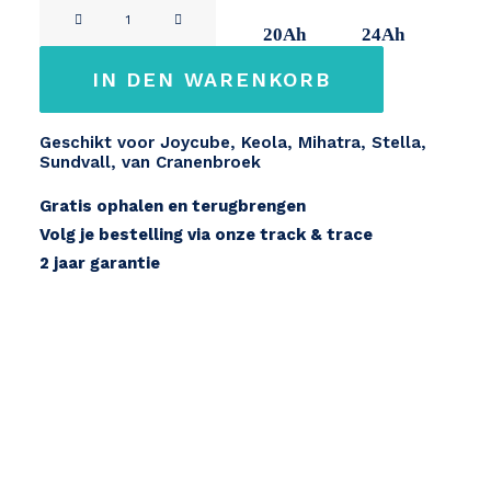
Stella
11Ah
14Ah
20Ah
24Ah
/
Sundvall
IN DEN WARENKORB
24V
Menge
Geschikt voor Joycube, Keola, Mihatra, Stella,
Sundvall, van Cranenbroek
Gratis ophalen en terugbrengen
Volg je bestelling via onze track & trace
2 jaar garantie