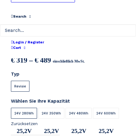
Search
Stella / Sundvall 24V
Login / Register
Cart
Preisspanne:
€
319
–
€
489
einschließlich MwSt.
€ 319
Typ
bis
€ 489
Revisie
Wählen Sie Ihre Kapazität
24V 280Wh
24V 350Wh
24V 480Wh
24V 600Wh
Zurücksetzen
25,2V
25,2V
25,2V
25,2V