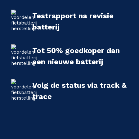
Testrapport na revisie
batterij
Tot 50% goedkoper dan
een nieuwe batterij
Volg de status via track &
trace