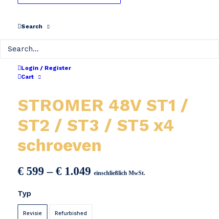
Search
Login / Register
Cart
STROMER 48V ST1 /
ST2 / ST3 / ST5 x4
schroeven
Preisspanne:
€
599
–
€
1.049
einschließlich MwSt.
€ 599
Typ
bis
€ 1.049
Revisie
Refurbished