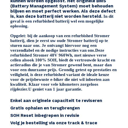
kunnen worden opgelost. Het originele BMS
(Battery Management System) moet behouden
/
blijven en moet perfect werken. Als deze defect
ST5
is, kan deze batterij niet worden hersteld.
In dit
geval is een refurbished batterij wel een mogelijke
x4
oplossing.
schroeven
Opgelet: bij de aankoop van een refurbished Stromer
Menge
batterij, dien je eerst uw oude Stromer batterij op te
sturen naar ons. Je ontvangt hiervoor nog een
verzendlabel en de nodige instructies van ons.
Deze
refurbished Stromer 48V 960Wh, met
nieuwe verse
cellen
alsook
100% SOH
, biedt de vertrouwde kracht en
actieradius die je van Stromer gewend bent, maar dan
voor een duurzame prijs. Grondig getest op prestaties en
veiligheid, is deze refurbished variant de ideale keuze
voor de prijsbewuste e-biker die niet wil inboeten aan
kwaliteit. Klaar voor vele kilometers zorgeloos
rijplezier.
U geniet van 1 jaar garantie.
Enkel aan originele capaciteit te reviseren
Gratis ophalen en terugbrengen
SOH Reset inbegrepen in revisie
Volg je bestelling via onze track & trace