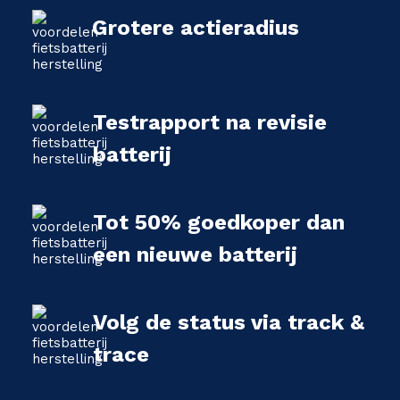
Grotere actieradius
Testrapport na revisie
batterij
Tot 50% goedkoper dan
een nieuwe batterij
Volg de status via track &
trace