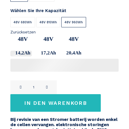
Wählen Sie Ihre Kapazität
48V 680Wh
48V 810Wh
48V 960Wh
Zurücksetzen
48V
48V
48V
14,2Ah
17,2Ah
20,4Ah
STROMER
48V
ST1
IN DEN WARENKORB
/
ST2
Bij revisie van een Stromer batterij worden enkel
/
de cellen vervangen. elektronische storingen
ST3