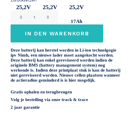
Zurücksetzen
25,2V
25,2V
25,2V
TranzX
11Ah
14Ah
17Ah
BL-
01
IN DEN WARENKORB
24V
nimh
Deze batterij kan herstel worden in Li-ion technolgogie
Menge
ipv Nimh, een nieuwe lader moet aangekocht worden.
Deze batterij kan enkel gereviseerd worden indien de
originele BMS (battery management system) nog
werkende is. Indien deze printplaat stuk is kan de batterij
niet gereviseerd worden. Nieuwe cellen plaatsen wanneer
de actieradius geminderd is is hier mogelijk.
Gratis ophalen en terugbrengen
Volg je bestelling via onze track & trace
2 jaar garantie