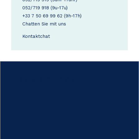
052/719 918
(9u-17u)
+33 7 50 69 99 62
(9h-17h)
Chatten Sie mit uns
Kontakt
chat
Hoe werkt het?