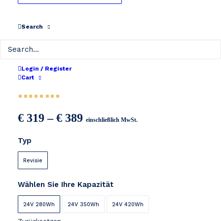
Search
TranzX BL-01 24V
Login / Register
Cart
nimh
Preisspanne:
€
319
–
€
389
einschließlich MwSt.
€ 319
Typ
bis
€ 389
Revisie
Wählen Sie Ihre Kapazität
24V 280Wh
24V 350Wh
24V 420Wh