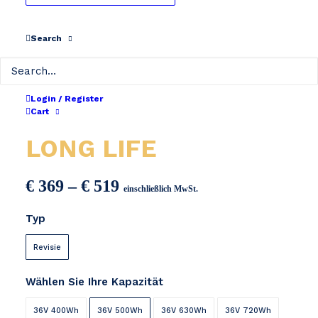
Search
Login / Register
VELDIA VERIA 420
Cart
LONG LIFE
Preisspanne:
€
369
–
€
519
einschließlich MwSt.
€ 369
Typ
bis
€ 519
Revisie
Wählen Sie Ihre Kapazität
36V 400Wh
36V 500Wh
36V 630Wh
36V 720Wh