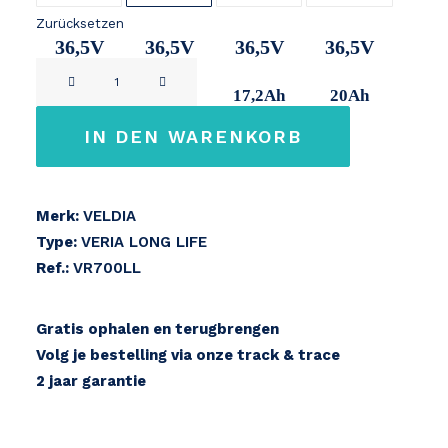
Zurücksetzen
36,5V
36,5V
36,5V
36,5V
VELDIA
11Ah
14,2Ah
17,2Ah
20Ah
VERIA
420
IN DEN WARENKORB
LONG
LIFE
Menge
Merk:
VELDIA
Type:
VERIA LONG LIFE
Ref.:
VR700LL
Gratis ophalen en terugbrengen
Volg je bestelling via onze track & trace
2 jaar garantie