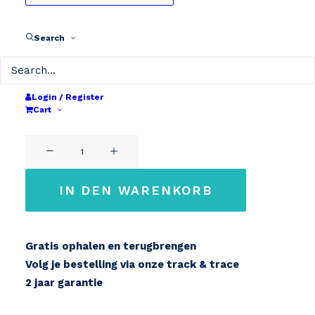
Revisie
Search
Wählen Sie Ihre Kapazität
36V 240Wh
Login / Register
Cart
Zurücksetzen
36,5V
Zadelpen
6,8Ah
36V
7Ah
IN DEN WARENKORB
Menge
Gratis ophalen en terugbrengen
Volg je bestelling via onze track & trace
2 jaar garantie