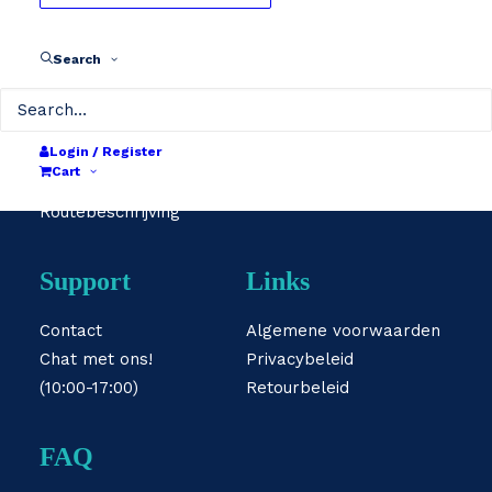
info@bikebat.be
052/719 919
Herstelpunten
Search
Over ons
shop@bikebat.be
Word partner
052/719 918
Jobs
Login / Register
Puursesteenweg 351
Blog
Cart
2880 Bornem
B2B
Routebeschrijving
Support
Links
Contact
Algemene voorwaarden
Chat met ons!
Privacybeleid
(10:00-17:00)
Retourbeleid
FAQ