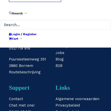
Contact
Search
Info
info@bikebat.be
052/719 919
Herstelpunten
Login / Register
Cart
Over ons
shop@bikebat.be
Word partner
052/719 918
Jobs
Puursesteenweg 351
Blog
2880 Bornem
B2B
Routebeschrijving
Support
Links
Contact
Algemene voorwaarden
Chat met ons!
Privacybeleid