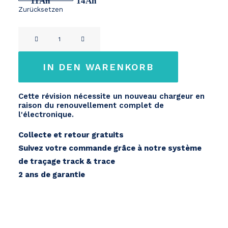
11Ah
14Ah
Zurücksetzen
Yamaha
X49-
E0
IN DEN WARENKORB
/
X60-
Cette révision nécessite un nouveau chargeur en
E0
raison du renouvellement complet de
24V
l'électronique.
Menge
Collecte et retour gratuits
Suivez votre commande grâce à notre système
de traçage track & trace
2 ans de garantie