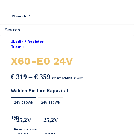
Search
Login / Register
Yamaha X49-E0 /
Cart
X60-E0 24V
Preisspanne:
€
319
–
€
359
einschließlich MwSt.
€ 319
Wählen Sie Ihre Kapazität
bis
€ 359
24V 280Wh
24V 350Wh
Typ
25,2V
25,2V
Révision à neuf