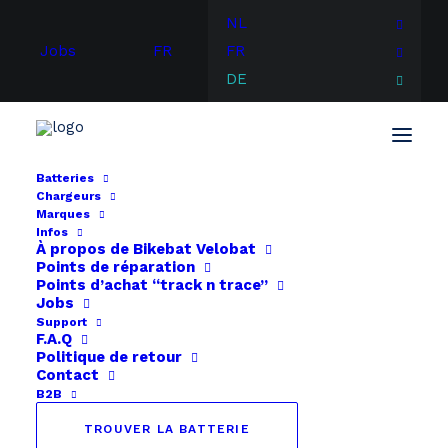
NL
Jobs
FR
FR
DE
Batteries
Chargeurs
Start
Gepida
Yamaha X49-E0 / X60-E0 24V
Marques
Infos
À propos de
Bikebat
Velobat
Points de réparation
Points d’achat “track n trace”
Jobs
Support
F.A.Q
Politique de retour
Contact
B2B
TROUVER LA BATTERIE