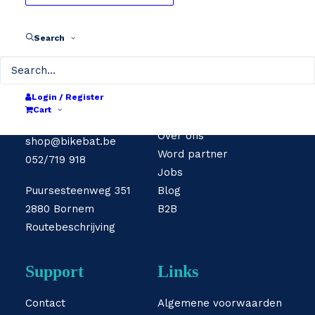
Search
Contact
Info
info@bikebat.be
Login / Register
052/719 919
Cart
Herstelpunten
Over ons
shop@bikebat.be
Word partner
052/719 918
Jobs
Puursesteenweg 351
Blog
2880 Bornem
B2B
Routebeschrijving
Support
Links
Contact
Algemene voorwaarden